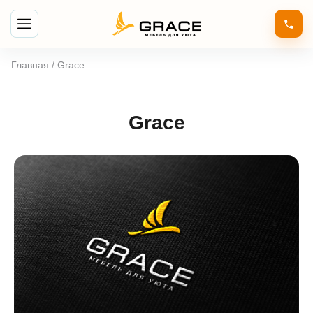
Главная
/ Grace
Grace