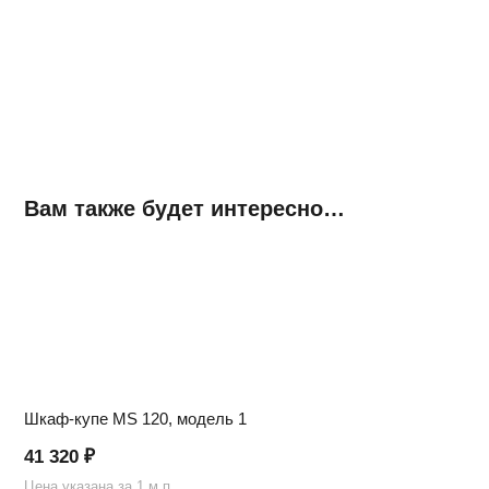
Вам также будет интересно…
Шкаф-купе MS 120, модель 1
41 320
₽
Цена указана за 1 м.п.
Ц