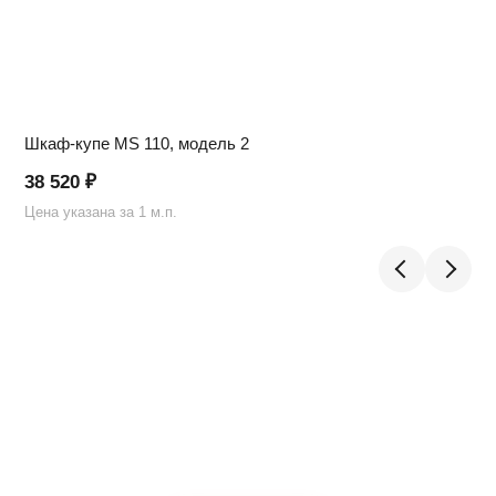
Шкаф-купе MS 110, модель 2
38 520
₽
Цена указана за 1 м.п.
Ц
Telegram
›
Ответим в Telegram