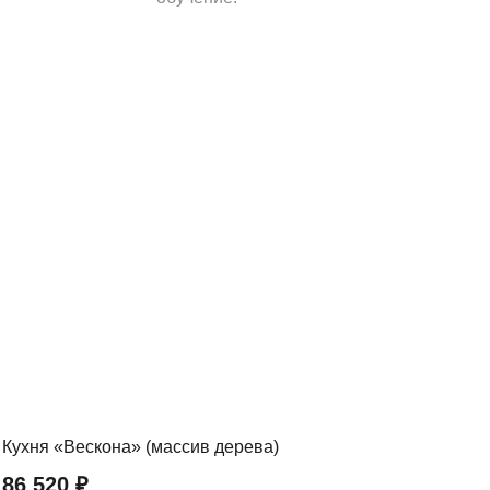
.
Кухня «Вескона» (массив дерева)
Кух
86 520
₽
58