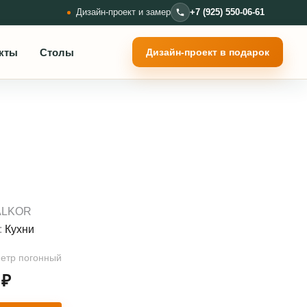
Дизайн-проект и замер
+7 (925) 550-06-61
кты
Столы
Дизайн-проект в подарок
ALKOR
:
Кухни
метр погонный
0
₽