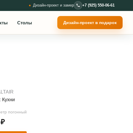
Дизайн-проект и замер
+7 (925) 550-06-61
кты
Столы
Дизайн-проект в подарок
LTAIR
:
Кухни
метр погонный
0
₽