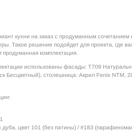
иант кухни на заказ с продуманным сочетанием 
ры. Такое решение подойдет для проекта, где в
 и продуманная комплектация.
лектации использованы фасады: Т709 Натуральны
оск Бесцветный), столешница: Акрил Fenix NTM, 
ции:
#1
 дуба, цвет 101 (без патины) / #183 (парафином