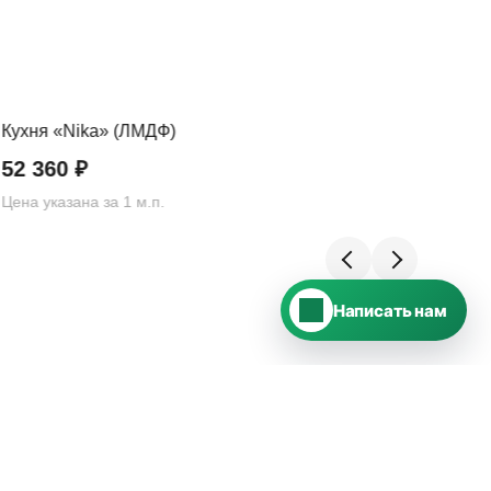
Telegram
›
Ответим в Telegram
Кухня «Nika» (ЛМДФ)
Кух
MAX
›
Ответим в MAX
52 360
₽
58
Цена указана за 1 м.п.
Цена
ВКонтакте
›
Ответим во ВКонтакте
Написать нам