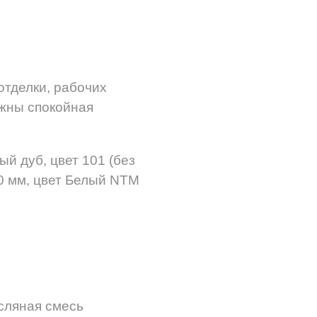
отделки, рабочих
ажны спокойная
й дуб, цвет 101 (без
20 мм, цвет Белый NTM
асляная смесь