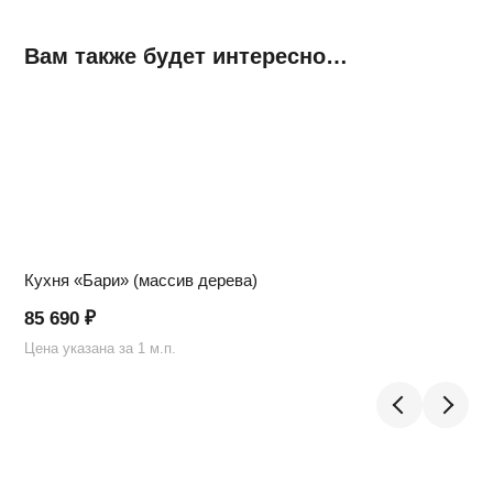
Вам также будет интересно…
Кухня «Бари» (массив дерева)
85 690
₽
Цена указана за 1 м.п.
Ц