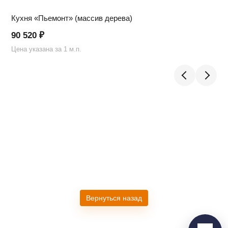
Кухня «Пьемонт» (массив дерева)
90 520
₽
Цена указана за 1 м.п.
Ц
Telegram
›
Ответим в Telegram
MAX
›
Ответим в MAX
ВКонтакте
›
Вернуться назад
Ответим во ВКонтакте