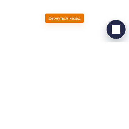
ВКонтакте
›
Ответим во ВКонтакте
Вернуться назад
Написать
Мебель на заказ по индивидуальным размерам:
кухни, шкафы и гардеробные.
ООО «ГРЕЙС»
ИНН: 9724041907
КПП: 772401001
ОГРН: 1217700131747