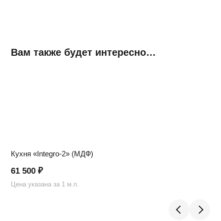
Вам также будет интересно…
Кухня «Integro-2» (МДФ)
61 500
₽
Цена указана за 1 м.п.
Ц