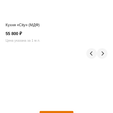
Кухня «City» (МДФ)
55 800
₽
Цена указана за 1 м.п.
Ц
Telegram
›
Ответим в Telegram
MAX
›
Ответим в MAX
ВКонтакте
›
Ответим во ВКонтакте