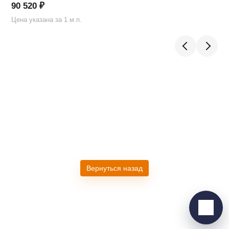
90 520
₽
Цена указана за 1 м.п.
Ц
Telegram
›
Ответим в Telegram
MAX
›
Ответим в MAX
ВКонтакте
›
Вернуться назад
Ответим во ВКонтакте
Написать