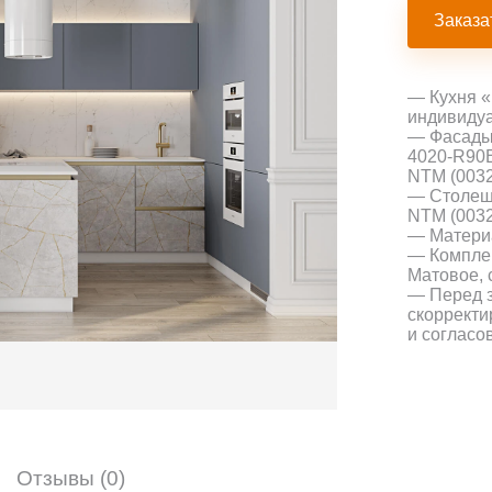
Заказа
— Кухня «
индивидуа
— Фасады:
4020-R90B
NTM (0032
— Столешн
NTM (0032
— Матери
— Компле
Матовое, 
— Перед з
скорректи
и согласо
Отзывы (0)