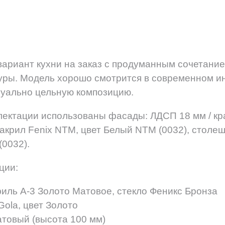
вариант кухни на заказ с продуманным сочетание
уры. Модель хорошо смотрится в современном ин
зуально цельную композицию.
лектации использованы фасады: ЛДСП 18 мм / к
акрил Fenix NTM, цвет Белый NTM (0032), столеш
(0032).
ции:
ль А-3 Золото Матовое, стекло Феникс Бронза
ola, цвет Золото
атовый (высота 100 мм)