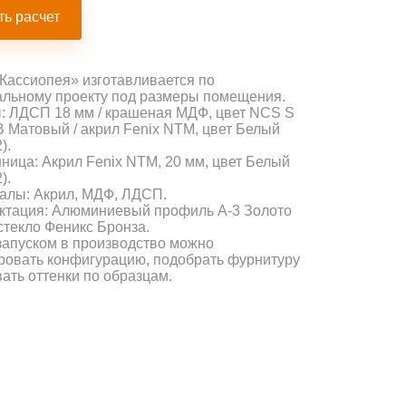
ть расчет
Кассиопея» изготавливается по
льному проекту под размеры помещения.
 ЛДСП 18 мм / крашеная МДФ, цвет NCS S
 Матовый / акрил Fenix NTM, цвет Белый
).
ица: Акрил Fenix NTM, 20 мм, цвет Белый
).
алы: Акрил, МДФ, ЛДСП.
ктация: Алюминиевый профиль А-3 Золото
стекло Феникс Бронза.
апуском в производство можно
ровать конфигурацию, подобрать фурнитуру
вать оттенки по образцам.