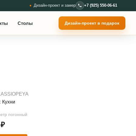
Дизайн-проект и замер
+7 (925) 550-06-61
кты
Столы
Дизайн-проект в подарок
KASSIOPEYA
:
Кухни
метр погонный
2
₽