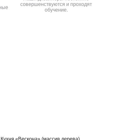
совершенствуются и проходят
ные
обучение.
.
Кухня «Вескона» (массив дерева)
Кух