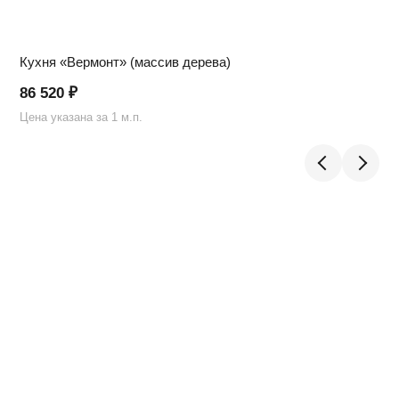
Кухня «Вермонт» (массив дерева)
86 520
₽
Цена указана за 1 м.п.
Ц