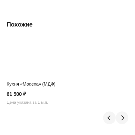
Похожие
Кухня «Modena» (МДФ)
61 500
₽
Цена указана за 1 м.п.
Ц