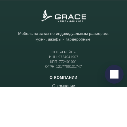
Telegram
›
Ответим в Telegram
MAX
›
Мебель на заказ по индивидуальным размерам:
Ответим в MAX
кухни, шкафы и гардеробные.
ВКонтакте
›
ООО «ГРЕЙС»
ИНН: 9724041907
Ответим во ВКонтакте
КПП: 772401001
ОГРН: 1217700131747
Написать
О КОМПАНИИ
О компании
Салоны
Готовые проекты
Контакты
КАТАЛОГ
Кухни
Шкафы