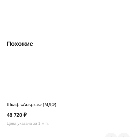
Похожие
Шкаф «Auspice» (МДФ)
48 720
₽
Цена указана за 1 м.п.
Ц