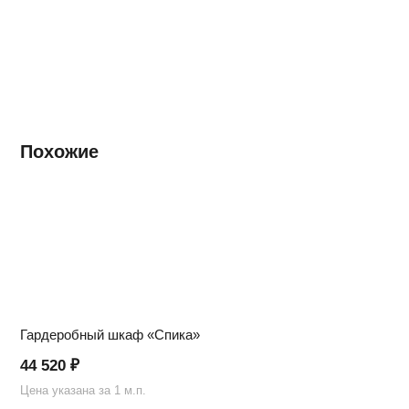
Похожие
Гардеробный шкаф «Спика»
44 520
₽
Цена указана за 1 м.п.
Ц