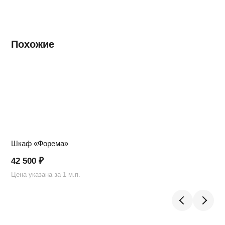
Похожие
Шкаф «Форема»
42 500
₽
Цена указана за 1 м.п.
Ц