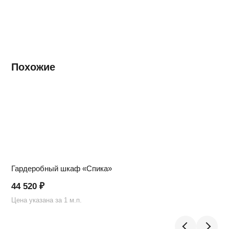
Похожие
Гардеробный шкаф «Спика»
44 520
₽
Цена указана за 1 м.п.
Ц