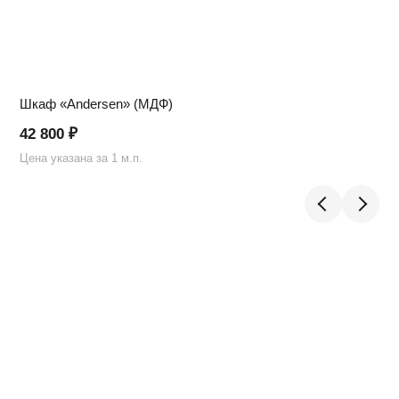
Шкаф «Andersen» (МДФ)
42 800
₽
Цена указана за 1 м.п.
Ц