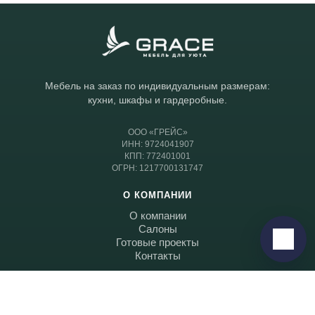
Telegram
›
Мебель на заказ по индивидуальным размерам:
Ответим в Telegram
кухни, шкафы и гардеробные.
MAX
›
ООО «ГРЕЙС»
ИНН: 9724041907
Ответим в MAX
КПП: 772401001
ОГРН: 1217700131747
ВКонтакте
›
О КОМПАНИИ
Ответим во ВКонтакте
О компании
Салоны
Готовые проекты
Написать
Контакты
КАТАЛОГ
Кухни