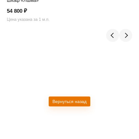
Шкаф «Яшма»
54 800
₽
Цена указана за 1 м.п.
Ц
Вернуться назад