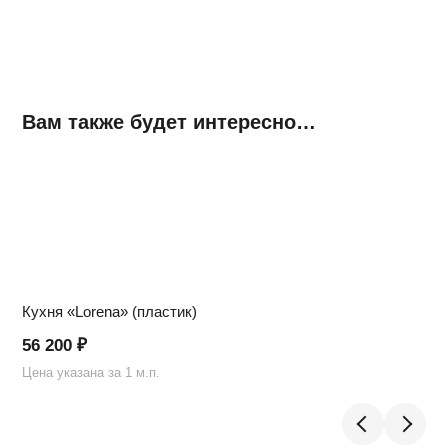
Вам также будет интересно…
Кухня «Lorena» (пластик)
56 200
₽
Цена указана за 1 м.п.
Ц