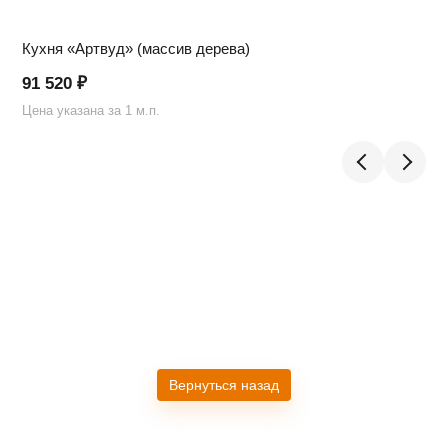
Кухня «Артвуд» (массив дерева)
91 520
₽
Цена указана за 1 м.п.
Ц
Telegram
›
Ответим в Telegram
Вернуться назад
MAX
›
Ответим в MAX