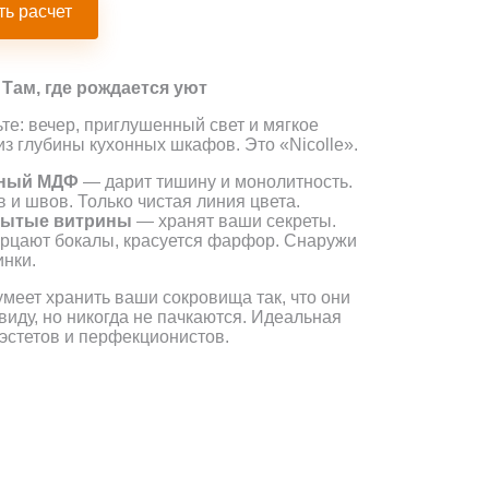
ть расчет
: Там, где рождается уют
те: вечер, приглушенный свет и мягкое
из глубины кухонных шкафов. Это «Nicolle».
ный МДФ
— дарит тишину и монолитность.
в и швов. Только чистая линия цвета.
рытые витрины
— хранят ваши секреты.
рцают бокалы, красуется фарфор. Снаружи
нки.
 умеет хранить ваши сокровища так, что они
 виду, но никогда не пачкаются. Идеальная
 эстетов и перфекционистов.