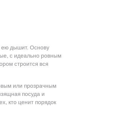
а ею дышит. Основу
ые, с идеально ровным
тором строится вся
овым или прозрачным
изящная посуда и
ех, кто ценит порядок