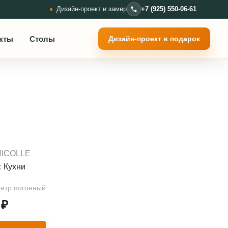
Дизайн-проект и замер
+7 (925) 550-06-61
кты
Столы
Дизайн-проект в подарок
NICOLLE
:
Кухни
метр погонный
0
₽