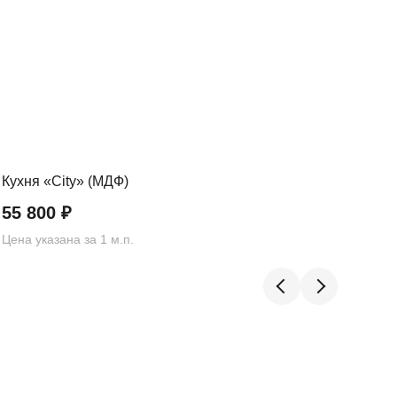
Кухня «City» (МДФ)
Кух
55 800
₽
62
Цена указана за 1 м.п.
Цена