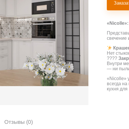
Заказа
«Nicolle»
Представь
свечение 
Краше
Нет стыко
????
Зак
Внутри ме
— ни пыли
«Nicolle»
всегда на
кухня для
Отзывы (0)