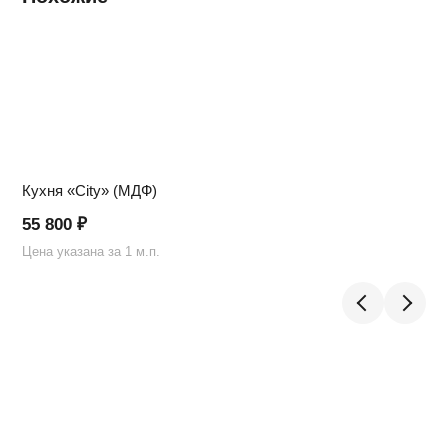
Кухня «City» (МДФ)
55 800
₽
Цена указана за 1 м.п.
Ц
Telegram
›