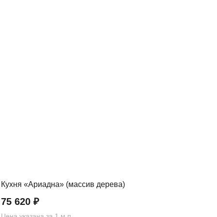
.
Кухня «Ариадна» (массив дерева)
Кух
75 620
₽
86
Цена указана за 1 м.п.
Цена