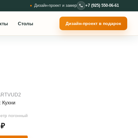
Дизайн-проект и замер
+7 (925) 550-06-61
кты
Столы
Дизайн-проект в подарок
ARTVUD2
:
Кухни
метр погонный
0
₽