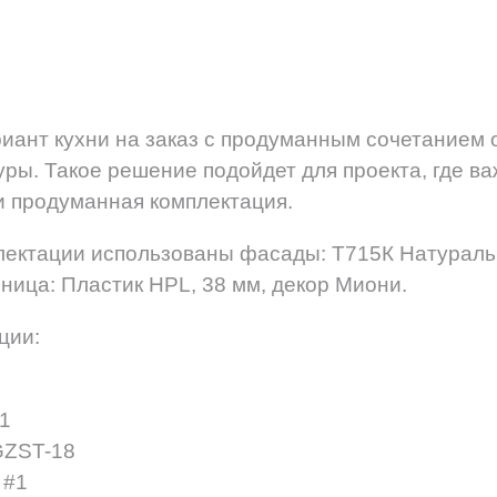
иант кухни на заказ с продуманным сочетанием 
ры. Такое решение подойдет для проекта, где в
 и продуманная комплектация.
лектации использованы фасады: Т715К Натуральн
шница: Пластик HPL, 38 мм, декор Миони.
ции:
#1
GZST-18
 #1