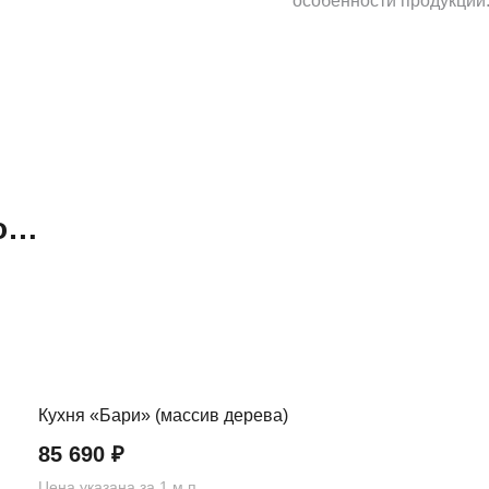
особенности продукции
но…
Кухня «Бари» (массив дерева)
85 690
₽
Цена указана за 1 м.п.