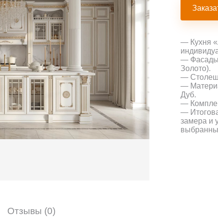
Заказа
— Кухня «
индивидуа
— Фасады:
Золото).
— Столешн
— Материа
Дуб.
— Комплек
— Итогова
замера и 
выбранны
Отзывы (0)