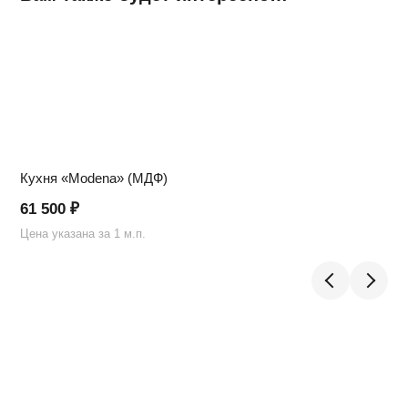
Кухня «Modena» (МДФ)
61 500
₽
Цена указана за 1 м.п.
Ц