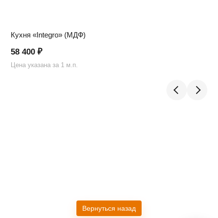
Кухня «Integro» (МДФ)
58 400
₽
Цена указана за 1 м.п.
Ц
Telegram
›
Ответим в Telegram
MAX
›
Ответим в MAX
ВКонтакте
›
Ответим во ВКонтакте
Вернуться назад