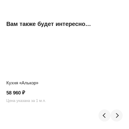
Вам также будет интересно…
Кухня «Алькор»
58 960
₽
Цена указана за 1 м.п.
Ц