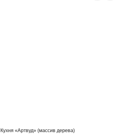
Telegram
›
Ответим в Telegram
Кухня «Артвуд» (массив дерева)
Кух