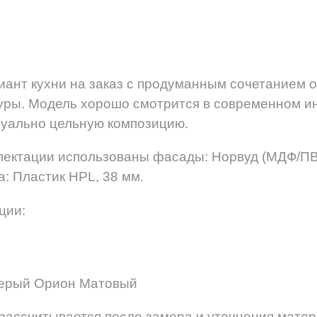
ант кухни на заказ с продуманным сочетанием о
уры. Модель хорошо смотрится в современном ин
зуально цельную композицию.
лектации использованы фасады: Норвуд (МДФ/ПВ
а: Пластик HPL, 38 мм.
ции:
ерый Орион Матовый
рассчитывается после замера и уточнения матер