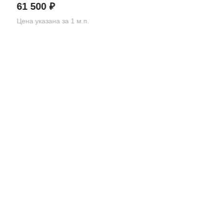
61 500
₽
Цена указана за 1 м.п.
Вернуться назад
И
КАТАЛОГ