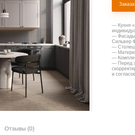
Заказа
— Кухня «
индивидуа
— Фасады:
Сильвер Ф
— Столешн
— Материа
— Комплек
— Перед з
скорректи
и согласо
Отзывы (0)