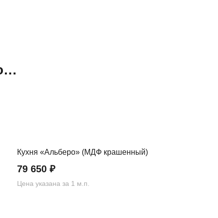
но…
Кухня «Альберо» (МДФ крашенный)
79 650
₽
Цена указана за 1 м.п.