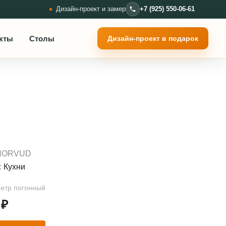
Дизайн-проект и замер
+7 (925) 550-06-61
кты
Столы
Дизайн-проект в подарок
NORVUD
:
Кухни
метр погонный
0
₽