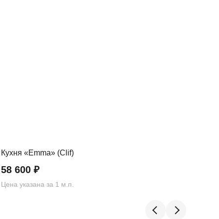
Кухня «Emma» (Clif)
Кух
58 600
₽
72
Цена указана за 1 м.п.
Цена