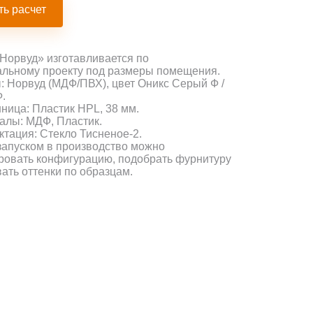
ть расчет
Норвуд» изготавливается по
льному проекту под размеры помещения.
 Норвуд (МДФ/ПВХ), цвет Оникс Серый Ф /
.
ица: Пластик HPL, 38 мм.
лы: МДФ, Пластик.
тация: Стекло Тисненое-2.
апуском в производство можно
ровать конфигурацию, подобрать фурнитуру
вать оттенки по образцам.