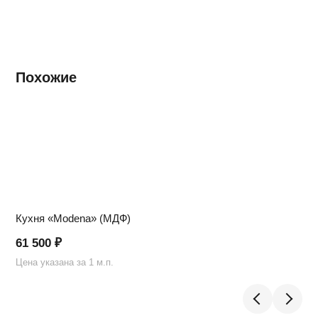
Похожие
Кухня «Modena» (МДФ)
61 500
₽
Цена указана за 1 м.п.
Ц