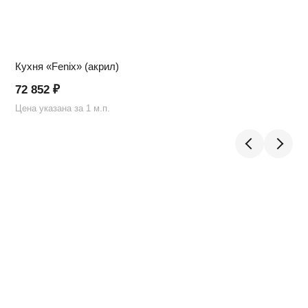
Кухня «Fenix» (акрил)
72 852
₽
Цена указана за 1 м.п.
Ц