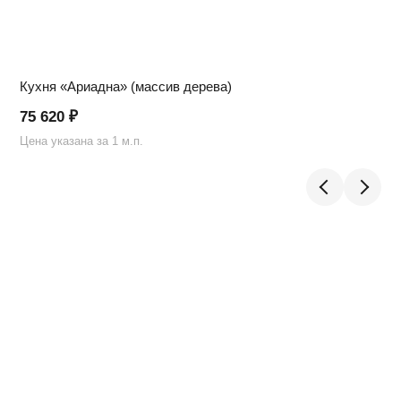
Кухня «Ариадна» (массив дерева)
75 620
₽
Цена указана за 1 м.п.
Ц