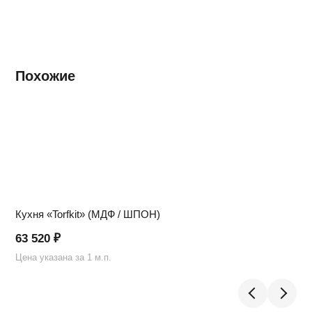
Похожие
Кухня «Torfkit» (МДФ / ШПОН)
63 520
₽
Цена указана за 1 м.п.
Ц