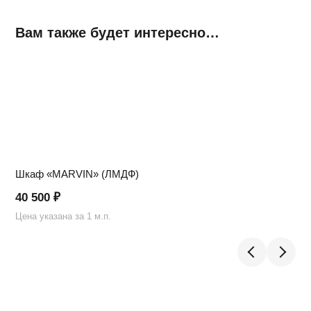
Вам также будет интересно…
Шкаф «MARVIN» (ЛМДФ)
40 500
₽
Цена указана за 1 м.п.
Ц