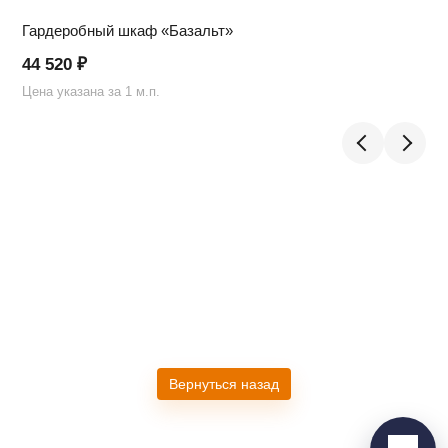
Гардеробный шкаф «Базальт»
44 520
₽
Цена указана за 1 м.п.
Ц
Telegram
›
Ответим в Telegram
MAX
›
Ответим в MAX
ВКонтакте
›
Вернуться назад
Ответим во ВКонтакте