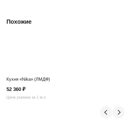
Похожие
Кухня «Nika» (ЛМДФ)
52 360
₽
Цена указана за 1 м.п.
Ц