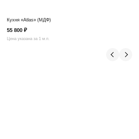
Кухня «Atlas» (МДФ)
55 800
₽
Цена указана за 1 м.п.
Ц