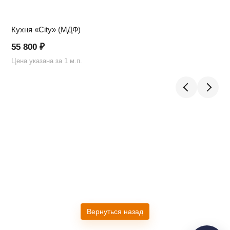
Кухня «City» (МДФ)
55 800
₽
Цена указана за 1 м.п.
Ц
Telegram
›
Ответим в Telegram
MAX
›
Ответим в MAX
ВКонтакте
›
Ответим во ВКонтакте
Вернуться назад