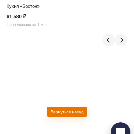
Кухня «Бостон»
61 580
₽
Цена указана за 1 м.п.
Ц
Telegram
›
Ответим в Telegram
MAX
›
Ответим в MAX
ВКонтакте
›
Вернуться назад
Ответим во ВКонтакте