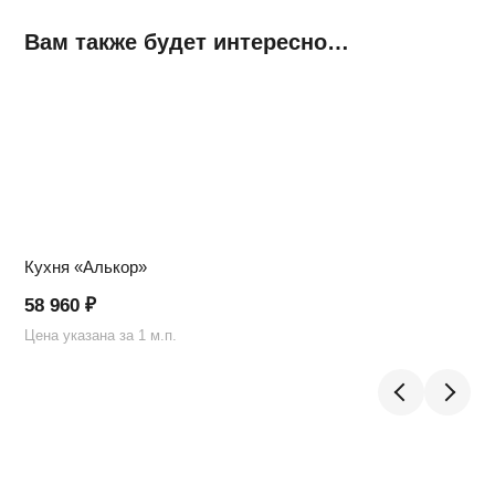
Вам также будет интересно…
Кухня «Алькор»
58 960
₽
Цена указана за 1 м.п.
Ц