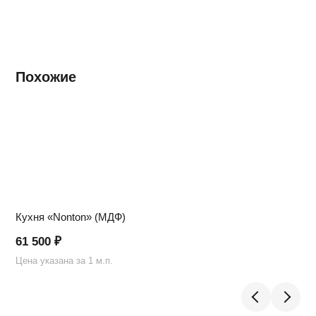
Похожие
Кухня «Nonton» (МДФ)
61 500
₽
Цена указана за 1 м.п.
Ц