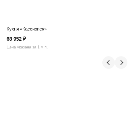
Кухня «Кассиопея»
68 952
₽
Цена указана за 1 м.п.
Ц